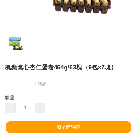
楓葉窩心杏仁蛋卷454g/63塊（9包x7塊）
3 評語
數量
−
+
加至購物車