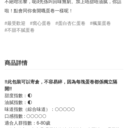
不絕咁出黎，呢d先係叫回味無窮。加上唔甜唔油膩，你話
啦！點會同你食開嘅蛋卷一樣呢！
最受歡迎
窩心蛋卷
蛋白杏仁蛋卷
楓葉蛋卷
不甜不膩蛋卷
商品詳情
‼️此包裝可以寄倉，不容易碎，因為每塊蛋卷都係獨立隔
開‼️
甜度指數：🌓
油膩指數：🌓
味道指數（綜合味道）：🌕🌕🌕🌕🌕
口感指數 : 🌕🌕🌕🌕🌕
適合人群指數：6-80歲