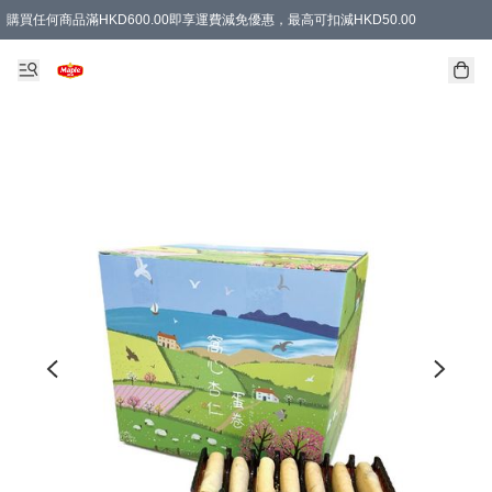
購買任何商品滿HKD600.00即享運費減免優惠，最高可扣減HKD50.00