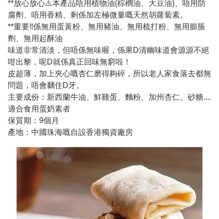
**放心放心⚠️本產品唔用植物油(棕櫚油、大豆油)、唔用防
腐劑、唔用香精、剩係加左極微量嘅天然胡蘿蔔素。
**重要‼️係無用蛋黃粉、無用豬油、無用梳打粉、無用膨脹
劑、無用起酥油
味道非常清淡，但唔係無味喔，係果D清幽味道會源源不絕
咁出黎，呢D就係真正回味無窮啦！
皮超薄，加上夾心嘅杏仁磨得夠碎，所以老人家食落去都無
問題，唔會黐住D牙。
主要成份：新西蘭牛油、鮮雞蛋、麵粉、加州杏仁、砂糖....
適合食用蛋奶素者
保質期：9個月
產地：中國珠海嘅自設香港獨資廠房