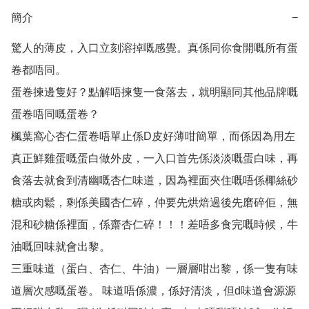
簡介
−
驚人的薄皮，入口立刻溶掉嘅感覺。真係同你食開嘅所有蛋
卷都唔同。 

蛋卷揀邊隻好？點解唔揀隻一食落去，就明顯同其他品牌嘅
蛋卷唔同嘅蛋卷？ 

楓葉窩心杏仁蛋卷唔單止係D皮好薄咁簡單，而係因為用左
真正鮮雞蛋嘅蛋白做外皮，一入口首先係淡淡嘅蛋白味，再
食落去就食到清幽嘅杏仁味道，因為裡面夾住嘅唔係椰絲砂
糖或肉鬆，剩係美國杏仁碎，仲要先烘焙過後先磨碎佢，無
混和砂糖係裡面，係齋杏仁碎！！！差唔多食完嘅時候，牛
油嘅回味就會出黎。 

三重味道（蛋白、杏仁、牛油）一層層咁出黎，係一隻有味
道層次感嘅蛋卷。 味道唔係濃，係好清淡，但d味道會源源